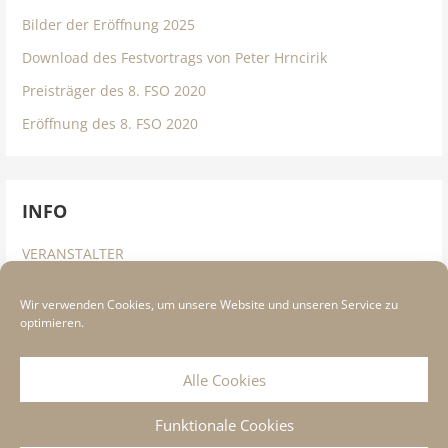
Bilder der Eröffnung 2025
Download des Festvortrags von Peter Hrncirik
Preisträger des 8. FSO 2020
Eröffnung des 8. FSO 2020
INFO
VERANSTALTER
IMPRESSUM
Wir verwenden Cookies, um unsere Website und unseren Service zu
DATENSCHUTZINFORMATION
optimieren.
COOKIE RICHTLINIE
Alle Cookies
Funktionale Cookies