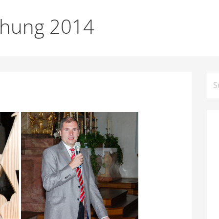
eihung 2014
Su
na